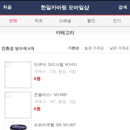
한일카바링 모바일샵
처음
검색
전체
히트
스페셜
할인
인기
카테고리
기본순
높은 가격순
낮은 가격순
친환경 방수제 6개
|
|
아쿠아 크리스탈 SO-011
구매수 : 556, 평점 : 0점
0원
콘플러스+ SO-009
구매수 : 587, 평점 : 0점
0원
슈퍼아쿠쎌 50S SO-007