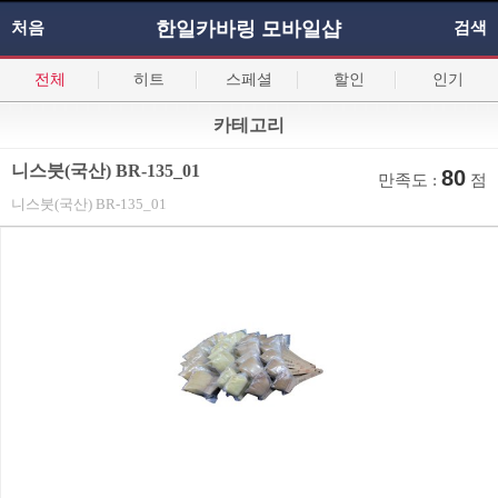
한일카바링 모바일샵
처음
검색
전체
히트
스페셜
할인
인기
카테고리
니스붓(국산) BR-135_01
80
만족도 :
점
니스붓(국산) BR-135_01