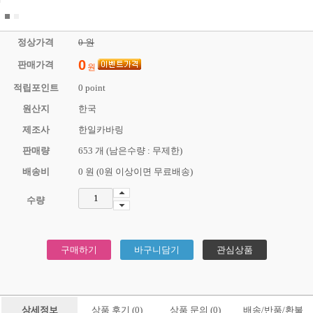
1
2
정상가격
0 원
0
판매가격
원
적립포인트
0 point
원산지
한국
제조사
한일카바링
판매량
653 개 (남은수량 : 무제한)
배송비
0 원 (0원 이상이면 무료배송)
수량
구매하기
바구니담기
관심상품
상세정보
상품 후기 (0)
상품 문의 (0)
배송/반품/환불