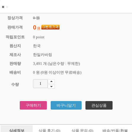
1
2
정상가격
0 원
0
판매가격
원
적립포인트
0 point
원산지
한국
제조사
한일카바링
판매량
3,491 개 (남은수량 : 무제한)
배송비
0 원 (0원 이상이면 무료배송)
수량
구매하기
바구니담기
관심상품
상세정보
상품 후기 (0)
상품 문의 (0)
배송/반품/환불