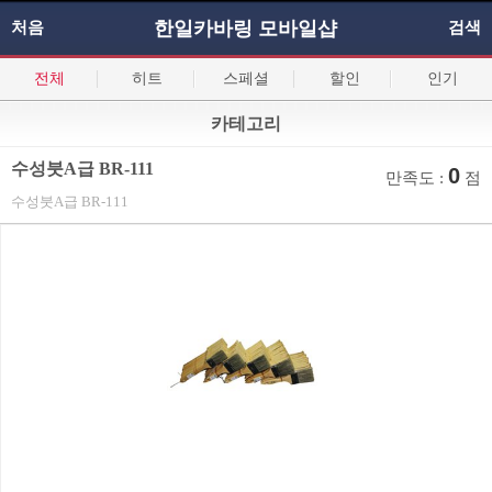
한일카바링 모바일샵
처음
검색
전체
히트
스페셜
할인
인기
카테고리
수성붓A급 BR-111
0
만족도 :
점
수성붓A급 BR-111